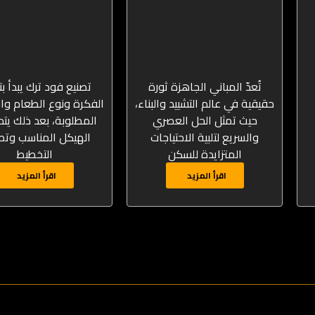
تُعدّ المباني الجاهزة ثورة
تصنيع فود ترك يبدأ بت
حقيقية في عالم التشييد والبناء،
الفكرة ونوع الطعام وا
حيث تمثل الحل العصري
المطلوبة، بعد ذلك يتم 
والسريع لتلبية الاحتياجات
الهيكل المناسب وتص
المتزايدة للسكن
التخطيط
اقرأ المزيد
اقرأ المزيد