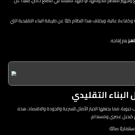
ي منشآت يتم تصنيع وتجهيز معظم مكوناتها، أو كلها، مسبقًا في مصنع خاص، بعيدًا عن
وكفاءة عالية، ويختلف هذا النظام كليًا عن طريقة البناء التقليدية التي
هز
يتم إنتاجه.
 البناء التقليدي
حيوية، مما يجعلها الخيار الأمثل للسرعة والجودة والاقتصاد، هذه
كبديل عصري ومستدام.
ستثماريًا صائبًا: