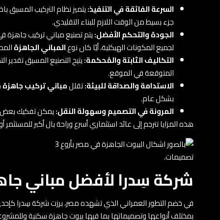
السرعة الفائقة في التنفيذ:
يتميز نظام التركيب المسبق باخ
جزء بسيط من الوقت اللازم للبناء التقليدي.
الجودة والتحكم الأفضل:
يتم تصنيع مباني تركيب جاهزة ف
لجميع المكونات الهيكلية، أيًا كان نوع
المباني الجاهزة
المطل
التكاليف الثابتة والمُحكمة:
يتيح التصنيع المسبق تقدير التك
المتوقعة في الموقع.
الاستدامة والصداقة للبيئة:
تقلل
مباني تركيب جاهزة
م
بشكل عام.
المرونة في التصميم وسهولة النقل:
يمكن تفكيك بعض أ
هذه المزايا تترجم إلى عائد استثماري أسرع وراحة بال أكبر للمستثم
شركة سِدرا لأفضل مباني جاه
في خضم التطور العمراني الذي تشهده مصر، برزت شركة سِدرا كإحدى
بمختلف أنواعها وتصميماتها بما فيها بيوت جاهزة سكنية وللمشروعا