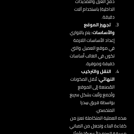
دمج العزل والتمديدات
الداخلية) باستخدام آلات
دقيقة.
تجهيز الموقع
والأساسات:
يتم بالتوازي
إعداد الأساسات اللازمة
في موقع العميل، والتي
تكون في الغالب أساسات
خفيفة وموفرة.
النقل والتركيب
النهائي:
تُنقل المكونات
المُصنعة إلى الموقع
وتُجمع وتُثبت بشكل سريع
بواسطة فريق سِدرا
المتخصص.
هذه العملية المتكاملة تعزز من
كفاءة البناء وتجعل من المباني
مسبقة الصنع حلاً سريعًا وآمنًا