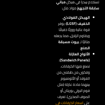
تستخدم سِدرا في هيكل
مباني
سابقة التجهيز
مواد مثل:
الهيكل الفولاذي
الخفيف (LGSF):
يوفر
قوة عالية ووزنًا خفيفًا
ويقاوم الزلازل، مما يجعله
مثاليًا لـ
بيوت مسبقة
الصنع
.
الألواح العازلة
(Sandwich Panels):
تصنع منها الكرفانات،
وتتكون من طبقتين من
الفولاذ أو الألومنيوم
بينهما مادة عازلة (مثل
فوم البولي يوريثان أو
الصوف الصخري). تعرف
على
اسعار الكرفانات فى