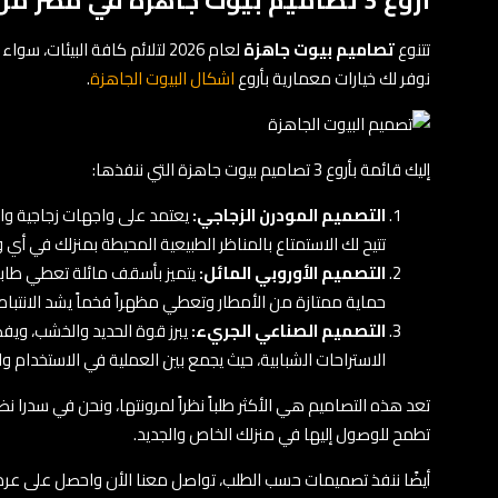
أروع 3 تصاميم بيوت جاهزة في مصر من سدرا بريفاب
تتنوع
تصاميم بيوت جاهزة
لعام 2026 لتلائم كافة البيئ
نوفر لك خيارات معمارية بأروع
اشكال البيوت الجاهزة
.
إليك قائمة بأروع 3 تصاميم بيوت جاهزة التي ننفذها:
التصميم المودرن الزجاجي:
يعتمد على واجهات زجاجية واس
تتيح لك الاستمتاع بالمناظر الطبيعية المحيطة بمنزلك في أي 
التصميم الأوروبي المائل:
يتميز بأسقف مائلة تعطي طابع
حماية ممتازة من الأمطار وتعطي مظهراً فخماً يشد الانتباه 
التصميم الصناعي الجريء:
يبرز قوة الحديد والخشب، وي
الاستراحات الشبابية، حيث يجمع بين العملية في الاستخدام و
تعد هذه التصاميم هي الأكثر طلباً نظراً لمرونتها، ونحن في سدرا 
تطمح للوصول إليها في منزلك الخاص والجديد.
أيضًا ننفذ تصميمات حسب الطلب، تواصل معنا الأن واحصل على ع